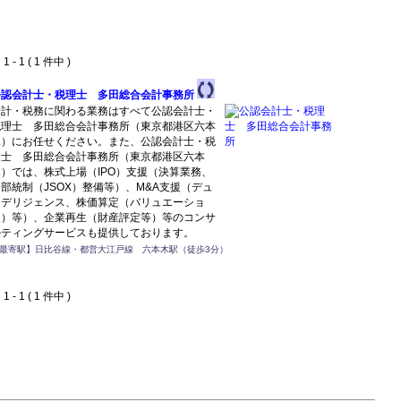
 - 1 ( 1 件中 )
公認会計士・税理士 多田総合会計事務所
会計・税務に関わる業務はすべて公認会計士・
税理士 多田総合会計事務所（東京都港区六本
木）にお任せください。また、公認会計士・税
理士 多田総合会計事務所（東京都港区六本
木）では、株式上場（IPO）支援（決算業務、
部統制（JSOX）整備等）、M&A支援（デュ
ーデリジェンス、株価算定（バリュエーショ
ン）等）、企業再生（財産評定等）等のコンサ
ルティングサービスも提供しております。
最寄駅】日比谷線・都営大江戸線 六本木駅（徒歩3分）
 - 1 ( 1 件中 )