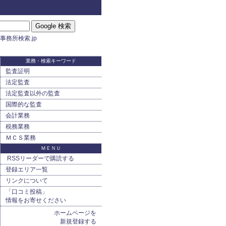
）
事務所検索.jp
業務・検索キーワード
監査証明
法定監査
法定監査以外の監査
国際的な監査
会計業務
税務業務
ＭＣＳ業務
ＭＥＮＵ
RSSリーダーで購読する
登録エリア一覧
リンクについて
「口コミ投稿」
情報をお寄せください
ホームページを
新規登録する