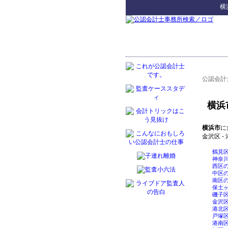
横
公認会計
横浜
横浜市
に
金沢区 - 
鶴見
神奈
西区
中区
南区
保土
磯子
金沢
港北
戸塚
港南