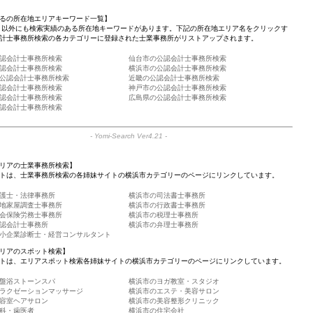
るの所在地エリアキーワード一覧】
」以外にも検索実績のある所在地キーワードがあります。下記の所在地エリア名をクリックす
計士事務所検索の各カテゴリーに登録された士業事務所がリストアップされます。
認会計士事務所検索
仙台市の公認会計士事務所検索
認会計士事務所検索
横浜市の公認会計士事務所検索
公認会計士事務所検索
近畿の公認会計士事務所検索
認会計士事務所検索
神戸市の公認会計士事務所検索
認会計士事務所検索
広島県の公認会計士事務所検索
認会計士事務所検索
-
Yomi-Search Ver4.21
-
リアの士業事務所検索】
トは、士業事務所検索の各姉妹サイトの横浜市カテゴリーのページにリンクしています。
護士・法律事務所
横浜市の司法書士事務所
地家屋調査士事務所
横浜市の行政書士事務所
会保険労務士事務所
横浜市の税理士事務所
認会計士事務所
横浜市の弁理士事務所
小企業診断士・経営コンサルタント
リアのスポット検索】
トは、エリアスポット検索各姉妹サイトの横浜市カテゴリーのページにリンクしています。
盤浴ストーンスパ
横浜市のヨガ教室・スタジオ
ラクゼーションマッサージ
横浜市のエステ・美容サロン
容室ヘアサロン
横浜市の美容整形クリニック
科・歯医者
横浜市の住宅会社