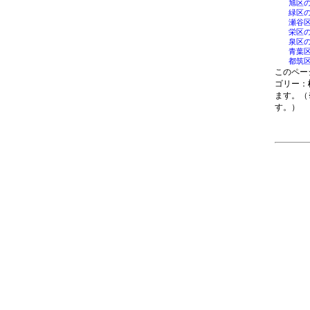
旭区
緑区
瀬谷
栄区
泉区
青葉
都筑
このペー
ゴリー：
ます。（
す。）