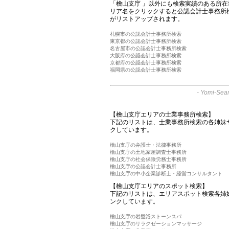
「檜山支庁 」以外にも検索実績のある所
リア名をクリックすると公認会計士事務所
がリストアップされます。
札幌市の公認会計士事務所検索
東京都の公認会計士事務所検索
名古屋市の公認会計士事務所検索
大阪府の公認会計士事務所検索
京都府の公認会計士事務所検索
福岡県の公認会計士事務所検索
-
Yomi-Sear
【檜山支庁エリアの士業事務所検索】
下記のリストは、士業事務所検索の各姉妹
クしています。
檜山支庁の弁護士・法律事務所
檜山支庁の土地家屋調査士事務所
檜山支庁の社会保険労務士事務所
檜山支庁の公認会計士事務所
檜山支庁の中小企業診断士・経営コンサルタント
【檜山支庁エリアのスポット検索】
下記のリストは、エリアスポット検索各姉
ンクしています。
檜山支庁の岩盤浴ストーンスパ
檜山支庁のリラクゼーションマッサージ