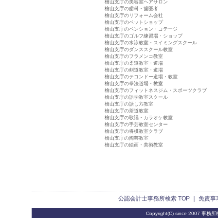
檜山支庁の美容室ヘアサロン
檜山支庁の歯科・歯医者
檜山支庁のリフォーム会社
檜山支庁のペットショップ
檜山支庁のペンション・コテージ
檜山支庁のゴルフ練習場・ショップ
檜山支庁の水泳教室・スイミングスクール
檜山支庁のダンススクール教室
檜山支庁のフラメンコ教室
檜山支庁の柔道教室・道場
檜山支庁の剣道教室・道場
檜山支庁のテコンドー道場・教室
檜山支庁の拳法道場・教室
檜山支庁のフィットネスジム・スポーツクラブ
檜山支庁の語学教室スクール
檜山支庁の話し方教室
檜山支庁の茶道教室
檜山支庁の歌謡・カラオケ教室
檜山支庁の手芸教室センター
檜山支庁の将棋教室クラブ
檜山支庁の陶芸教室
檜山支庁の絵画・美術教室
公認会計士事務所検索
TOP ｜
免責事
Copyright(C) since 2007
事務所