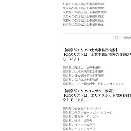
札幌市の公認会計士事務所検索
東京都の公認会計士事務所検索
名古屋市の公認会計士事務所検索
大阪府の公認会計士事務所検索
京都府の公認会計士事務所検索
福岡県の公認会計士事務所検索
-
Yomi-Sear
【幌泉郡エリアの士業事務所検索】
下記のリストは、士業事務所検索の各姉妹
しています。
幌泉郡の弁護士・法律事務所
幌泉郡の土地家屋調査士事務所
幌泉郡の社会保険労務士事務所
幌泉郡の公認会計士事務所
幌泉郡の中小企業診断士・経営コンサルタント
【幌泉郡エリアのスポット検索】
下記のリストは、エリアスポット検索各姉
クしています。
幌泉郡の岩盤浴ストーンスパ
幌泉郡のリラクゼーションマッサージ
幌泉郡の美容室ヘアサロン
幌泉郡の歯科・歯医者
幌泉郡のリフォーム会社
幌泉郡のペットショップ