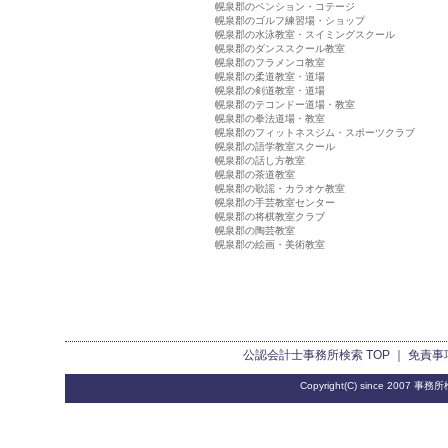
幌泉郡のペンション・コテージ
幌泉郡のゴルフ練習場・ショップ
幌泉郡の水泳教室・スイミングスクール
幌泉郡のダンススクール教室
幌泉郡のフラメンコ教室
幌泉郡の柔道教室・道場
幌泉郡の剣道教室・道場
幌泉郡のテコンドー道場・教室
幌泉郡の拳法道場・教室
幌泉郡のフィットネスジム・スポーツクラブ
幌泉郡の語学教室スクール
幌泉郡の話し方教室
幌泉郡の茶道教室
幌泉郡の歌謡・カラオケ教室
幌泉郡の手芸教室センター
幌泉郡の将棋教室クラブ
幌泉郡の陶芸教室
幌泉郡の絵画・美術教室
公認会計士事務所検索
TOP ｜
免責事
Copyright(C) since 2007
事務所