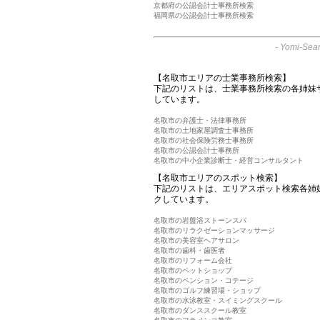
京都府の公認会計士事務所検索
福岡県の公認会計士事務所検索
-
Yomi-Sear
【名取市エリアの士業事務所検索】
下記のリストは、士業事務所検索の各姉妹
しています。
名取市の弁護士・法律事務所
名取市の土地家屋調査士事務所
名取市の社会保険労務士事務所
名取市の公認会計士事務所
名取市の中小企業診断士・経営コンサルタント
【名取市エリアのスポット検索】
下記のリストは、エリアスポット検索各姉
クしています。
名取市の岩盤浴ストーンスパ
名取市のリラクゼーションマッサージ
名取市の美容室ヘアサロン
名取市の歯科・歯医者
名取市のリフォーム会社
名取市のペットショップ
名取市のペンション・コテージ
名取市のゴルフ練習場・ショップ
名取市の水泳教室・スイミングスクール
名取市のダンススクール教室