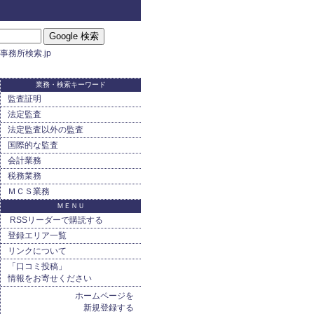
）
事務所検索.jp
業務・検索キーワード
監査証明
法定監査
法定監査以外の監査
国際的な監査
会計業務
税務業務
ＭＣＳ業務
ＭＥＮＵ
RSSリーダーで購読する
登録エリア一覧
リンクについて
「口コミ投稿」
情報をお寄せください
ホームページを
新規登録する