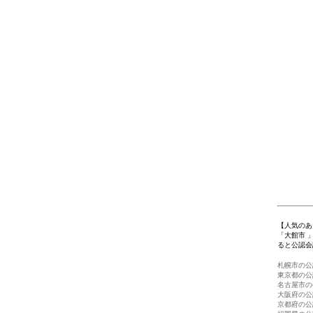
【人気のあ
「大館市 
ると公認会
札幌市の公
東京都の公
名古屋市の
大阪府の公
京都府の公