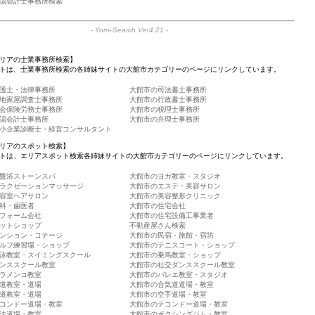
認会計士事務所検索
-
Yomi-Search Ver4.21
-
リアの士業事務所検索】
トは、士業事務所検索の各姉妹サイトの大館市カテゴリーのページにリンクしています。
護士・法律事務所
大館市の司法書士事務所
地家屋調査士事務所
大館市の行政書士事務所
会保険労務士事務所
大館市の税理士事務所
認会計士事務所
大館市の弁理士事務所
小企業診断士・経営コンサルタント
リアのスポット検索】
トは、エリアスポット検索各姉妹サイトの大館市カテゴリーのページにリンクしています。
盤浴ストーンスパ
大館市のヨガ教室・スタジオ
ラクゼーションマッサージ
大館市のエステ・美容サロン
容室ヘアサロン
大館市の美容整形クリニック
科・歯医者
大館市の住宅会社
フォーム会社
大館市の住宅設備工事業者
ットショップ
不動産屋さん検索
ンション・コテージ
大館市の民宿・旅館・宿坊
ルフ練習場・ショップ
大館市のテニスコート・ショップ
泳教室・スイミングスクール
大館市の乗馬教室・ショップ
ンススクール教室
大館市の社交ダンススクール教室
ラメンコ教室
大館市のバレエ教室・スタジオ
道教室・道場
大館市の合気道道場・教室
道教室・道場
大館市の空手道場・教室
コンドー道場・教室
大館市のテコンドー道場・教室
法道場・教室
大館市のボクシングジム・教室