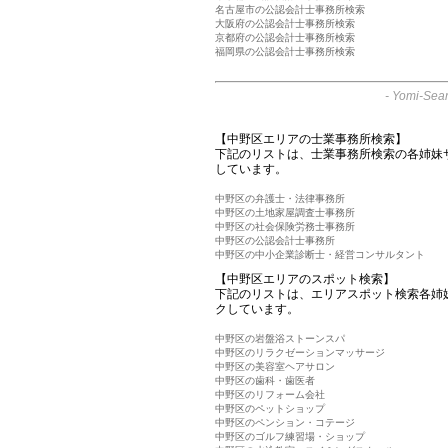
名古屋市の公認会計士事務所検索
大阪府の公認会計士事務所検索
京都府の公認会計士事務所検索
福岡県の公認会計士事務所検索
-
Yomi-Sear
【中野区エリアの士業事務所検索】
下記のリストは、士業事務所検索の各姉妹
しています。
中野区の弁護士・法律事務所
中野区の土地家屋調査士事務所
中野区の社会保険労務士事務所
中野区の公認会計士事務所
中野区の中小企業診断士・経営コンサルタント
【中野区エリアのスポット検索】
下記のリストは、エリアスポット検索各姉
クしています。
中野区の岩盤浴ストーンスパ
中野区のリラクゼーションマッサージ
中野区の美容室ヘアサロン
中野区の歯科・歯医者
中野区のリフォーム会社
中野区のペットショップ
中野区のペンション・コテージ
中野区のゴルフ練習場・ショップ