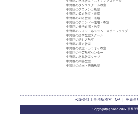
中野区の水泳教室・スイミングスクール
中野区のダンススクール教室
中野区のフラメンコ教室
中野区の柔道教室・道場
中野区の剣道教室・道場
中野区のテコンドー道場・教室
中野区の拳法道場・教室
中野区のフィットネスジム・スポーツクラブ
中野区の語学教室スクール
中野区の話し方教室
中野区の茶道教室
中野区の歌謡・カラオケ教室
中野区の手芸教室センター
中野区の将棋教室クラブ
中野区の陶芸教室
中野区の絵画・美術教室
公認会計士事務所検索
TOP ｜
免責事
Copyright(C) since 2007
事務所