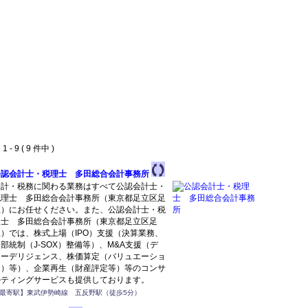
 - 9 ( 9 件中 )
公認会計士・税理士 多田総合会計事務所
会計・税務に関わる業務はすべて公認会計士・
税理士 多田総合会計事務所（東京都足立区足
立）にお任せください。また、公認会計士・税
理士 多田総合会計事務所（東京都足立区足
立）では、株式上場（IPO）支援（決算業務、
部統制（J-SOX）整備等）、M&A支援（デ
ューデリジェンス、株価算定（バリュエーショ
ン）等）、企業再生（財産評定等）等のコンサ
ルティングサービスも提供しております。
最寄駅】東武伊勢崎線 五反野駅（徒歩5分）