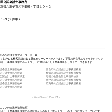
橋田公認会計士事務所
東京都八王子市元本郷町４丁目１０－２
 - 9 ( 9 件中 )
るの所在地エリアキーワード一覧】
 」以外にも検索実績のある所在地キーワードがあります。下記の所在地エリア名をクリック
会計士事務所検索の各カテゴリーに登録された士業事務所がリストアップされます。
認会計士事務所検索
仙台市の公認会計士事務所検索
認会計士事務所検索
横浜市の公認会計士事務所検索
公認会計士事務所検索
近畿の公認会計士事務所検索
認会計士事務所検索
神戸市の公認会計士事務所検索
認会計士事務所検索
広島県の公認会計士事務所検索
認会計士事務所検索
-
Yomi-Search Ver4.21
-
エリアの士業事務所検索】
トは、士業事務所検索の各姉妹サイトの八王子市カテゴリーのページにリンクしています。