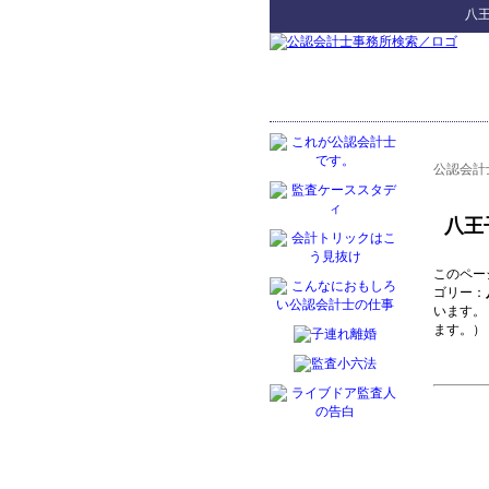
八
公認会計
八王
このペー
ゴリー：
います。
ます。）