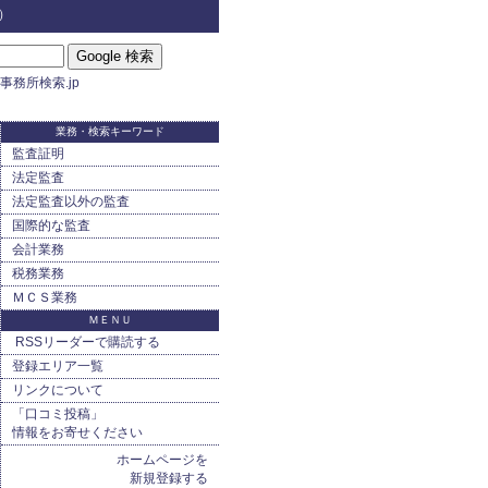
）
事務所検索.jp
業務・検索キーワード
監査証明
法定監査
法定監査以外の監査
国際的な監査
会計業務
税務業務
ＭＣＳ業務
ＭＥＮＵ
RSSリーダーで購読する
登録エリア一覧
リンクについて
「口コミ投稿」
情報をお寄せください
ホームページを
新規登録する