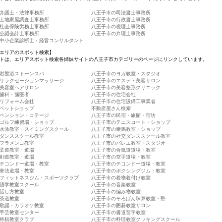
弁護士・法律事務所
八王子市の司法書士事務所
土地家屋調査士事務所
八王子市の行政書士事務所
社会保険労務士事務所
八王子市の税理士事務所
公認会計士事務所
八王子市の弁理士事務所
中小企業診断士・経営コンサルタント
エリアのスポット検索】
トは、エリアスポット検索各姉妹サイトの八王子市カテゴリーのページにリンクしています。
岩盤浴ストーンスパ
八王子市のヨガ教室・スタジオ
リラクゼーションマッサージ
八王子市のエステ・美容サロン
美容室ヘアサロン
八王子市の美容整形クリニック
歯科・歯医者
八王子市の住宅会社
リフォーム会社
八王子市の住宅設備工事業者
ペットショップ
不動産屋さん検索
ペンション・コテージ
八王子市の民宿・旅館・宿坊
ゴルフ練習場・ショップ
八王子市のテニスコート・ショップ
水泳教室・スイミングスクール
八王子市の乗馬教室・ショップ
ダンススクール教室
八王子市の社交ダンススクール教室
フラメンコ教室
八王子市のバレエ教室・スタジオ
柔道教室・道場
八王子市の合気道道場・教室
剣道教室・道場
八王子市の空手道場・教室
テコンドー道場・教室
八王子市のテコンドー道場・教室
拳法道場・教室
八王子市のボクシングジム・教室
フィットネスジム・スポーツクラブ
八王子市の着物着付け教室
語学教室スクール
八王子市の音楽教室
話し方教室
八王子市の編み物教室
茶道教室
八王子市のそろばん珠算教室・塾
歌謡・カラオケ教室
八王子市の囲碁教室サロン
手芸教室センター
八王子市の書道習字教室
将棋教室クラブ
八王子市の料理教室クッキングスクール