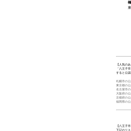
1
【人気のあ
「八王子市
すると公認
札幌市の公
東京都の公
名古屋市の
大阪府の公
京都府の公
福岡県の公
【八王子市
下記のリス