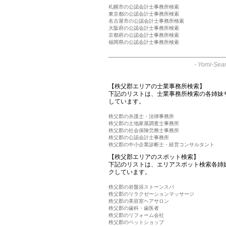
札幌市の公認会計士事務所検索
東京都の公認会計士事務所検索
名古屋市の公認会計士事務所検索
大阪府の公認会計士事務所検索
京都府の公認会計士事務所検索
福岡県の公認会計士事務所検索
-
Yomi-Sear
【秩父郡エリアの士業事務所検索】
下記のリストは、士業事務所検索の各姉妹
しています。
秩父郡の弁護士・法律事務所
秩父郡の土地家屋調査士事務所
秩父郡の社会保険労務士事務所
秩父郡の公認会計士事務所
秩父郡の中小企業診断士・経営コンサルタント
【秩父郡エリアのスポット検索】
下記のリストは、エリアスポット検索各姉
クしています。
秩父郡の岩盤浴ストーンスパ
秩父郡のリラクゼーションマッサージ
秩父郡の美容室ヘアサロン
秩父郡の歯科・歯医者
秩父郡のリフォーム会社
秩父郡のペットショップ