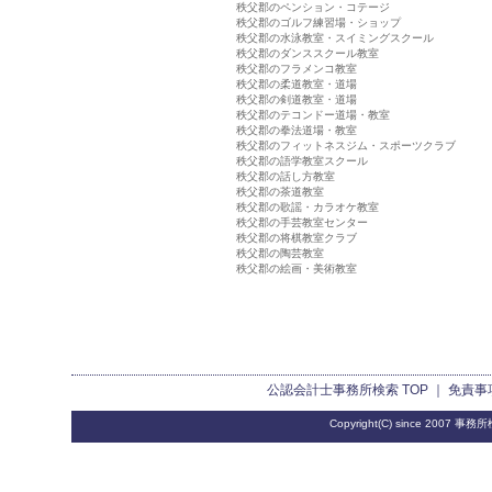
秩父郡のペンション・コテージ
秩父郡のゴルフ練習場・ショップ
秩父郡の水泳教室・スイミングスクール
秩父郡のダンススクール教室
秩父郡のフラメンコ教室
秩父郡の柔道教室・道場
秩父郡の剣道教室・道場
秩父郡のテコンドー道場・教室
秩父郡の拳法道場・教室
秩父郡のフィットネスジム・スポーツクラブ
秩父郡の語学教室スクール
秩父郡の話し方教室
秩父郡の茶道教室
秩父郡の歌謡・カラオケ教室
秩父郡の手芸教室センター
秩父郡の将棋教室クラブ
秩父郡の陶芸教室
秩父郡の絵画・美術教室
公認会計士事務所検索
TOP ｜
免責事
Copyright(C) since 2007
事務所