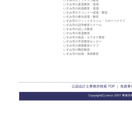
いすみ市のフラメンコ教室
いすみ市の柔道教室・道場
いすみ市の剣道教室・道場
いすみ市のテコンドー道場・教室
いすみ市の拳法道場・教室
いすみ市のフィットネスジム・スポーツクラブ
いすみ市の語学教室スクール
いすみ市の話し方教室
いすみ市の茶道教室
いすみ市の歌謡・カラオケ教室
いすみ市の手芸教室センター
いすみ市の将棋教室クラブ
いすみ市の陶芸教室
いすみ市の絵画・美術教室
公認会計士事務所検索
TOP ｜
免責事
Copyright(C) since 2007
事務所