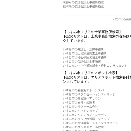
京都府の公認会計士事務所検索
福岡県の公認会計士事務所検索
-
Yomi-Sear
【いすみ市エリアの士業事務所検索】
下記のリストは、士業事務所検索の各姉妹
クしています。
いすみ市の弁護士・法律事務所
いすみ市の土地家屋調査士事務所
いすみ市の社会保険労務士事務所
いすみ市の公認会計士事務所
いすみ市の中小企業診断士・経営コンサルタント
【いすみ市エリアのスポット検索】
下記のリストは、エリアスポット検索各姉
ンクしています。
いすみ市の岩盤浴ストーンスパ
いすみ市のリラクゼーションマッサージ
いすみ市の美容室ヘアサロン
いすみ市の歯科・歯医者
いすみ市のリフォーム会社
いすみ市のペットショップ
いすみ市のペンション・コテージ
いすみ市のゴルフ練習場・ショップ
いすみ市の水泳教室・スイミングスクール
いすみ市のダンススクール教室