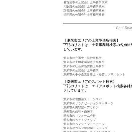
名古屋市の公認会計士事務所検索
大阪府の公認会計士事務所検索
京都府の公認会計士事務所検索
福岡県の公認会計士事務所検索
-
Yomi-Sear
【潮来市エリアの士業事務所検索】
下記のリストは、士業事務所検索の各姉妹
しています。
潮来市の弁護士・法律事務所
潮来市の土地家屋調査士事務所
潮来市の社会保険労務士事務所
潮来市の公認会計士事務所
潮来市の中小企業診断士・経営コンサルタント
【潮来市エリアのスポット検索】
下記のリストは、エリアスポット検索各姉
クしています。
潮来市の岩盤浴ストーンスパ
潮来市のリラクゼーションマッサージ
潮来市の美容室ヘアサロン
潮来市の歯科・歯医者
潮来市のリフォーム会社
潮来市のペットショップ
潮来市のペンション・コテージ
潮来市のゴルフ練習場・ショップ