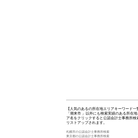
【人気のあるの所在地エリアキーワード一
「潮来市 」以外にも検索実績のある所在
ア名をクリックすると公認会計士事務所検
リストアップされます。
札幌市の公認会計士事務所検索
東京都の公認会計士事務所検索