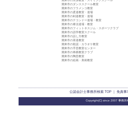
潮来市の水泳教室・スイミングスクール
潮来市のダンススクール教室
潮来市のフラメンコ教室
潮来市の柔道教室・道場
潮来市の剣道教室・道場
潮来市のテコンドー道場・教室
潮来市の拳法道場・教室
潮来市のフィットネスジム・スポーツクラブ
潮来市の語学教室スクール
潮来市の話し方教室
潮来市の茶道教室
潮来市の歌謡・カラオケ教室
潮来市の手芸教室センター
潮来市の将棋教室クラブ
潮来市の陶芸教室
潮来市の絵画・美術教室
公認会計士事務所検索
TOP ｜
免責事
Copyright(C) since 2007
事務所