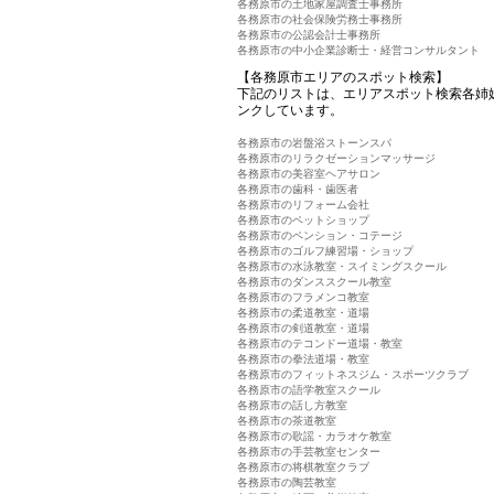
各務原市の土地家屋調査士事務所
各務原市の社会保険労務士事務所
各務原市の公認会計士事務所
各務原市の中小企業診断士・経営コンサルタント
【各務原市エリアのスポット検索】
下記のリストは、エリアスポット検索各姉
ンクしています。
各務原市の岩盤浴ストーンスパ
各務原市のリラクゼーションマッサージ
各務原市の美容室ヘアサロン
各務原市の歯科・歯医者
各務原市のリフォーム会社
各務原市のペットショップ
各務原市のペンション・コテージ
各務原市のゴルフ練習場・ショップ
各務原市の水泳教室・スイミングスクール
各務原市のダンススクール教室
各務原市のフラメンコ教室
各務原市の柔道教室・道場
各務原市の剣道教室・道場
各務原市のテコンドー道場・教室
各務原市の拳法道場・教室
各務原市のフィットネスジム・スポーツクラブ
各務原市の語学教室スクール
各務原市の話し方教室
各務原市の茶道教室
各務原市の歌謡・カラオケ教室
各務原市の手芸教室センター
各務原市の将棋教室クラブ
各務原市の陶芸教室