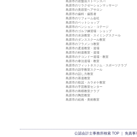
島原市の岩盤浴ストーンスパ
島原市のリラクゼーションマッサージ
島原市の美容室ヘアサロン
島原市の歯科・歯医者
島原市のリフォーム会社
島原市のペットショップ
島原市のペンション・コテージ
島原市のゴルフ練習場・ショップ
島原市の水泳教室・スイミングスクール
島原市のダンススクール教室
島原市のフラメンコ教室
島原市の柔道教室・道場
島原市の剣道教室・道場
島原市のテコンドー道場・教室
島原市の拳法道場・教室
島原市のフィットネスジム・スポーツクラブ
島原市の語学教室スクール
島原市の話し方教室
島原市の茶道教室
島原市の歌謡・カラオケ教室
島原市の手芸教室センター
島原市の将棋教室クラブ
島原市の陶芸教室
島原市の絵画・美術教室
公認会計士事務所検索
TOP ｜
免責事