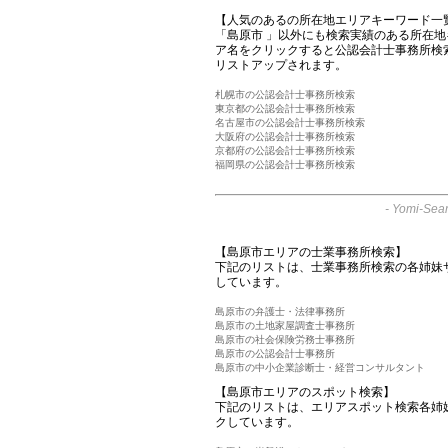
【人気のあるの所在地エリアキーワード一
「島原市 」以外にも検索実績のある所在
ア名をクリックすると公認会計士事務所検
リストアップされます。
札幌市の公認会計士事務所検索
東京都の公認会計士事務所検索
名古屋市の公認会計士事務所検索
大阪府の公認会計士事務所検索
京都府の公認会計士事務所検索
福岡県の公認会計士事務所検索
-
Yomi-Sear
【島原市エリアの士業事務所検索】
下記のリストは、士業事務所検索の各姉妹
しています。
島原市の弁護士・法律事務所
島原市の土地家屋調査士事務所
島原市の社会保険労務士事務所
島原市の公認会計士事務所
島原市の中小企業診断士・経営コンサルタント
【島原市エリアのスポット検索】
下記のリストは、エリアスポット検索各姉
クしています。