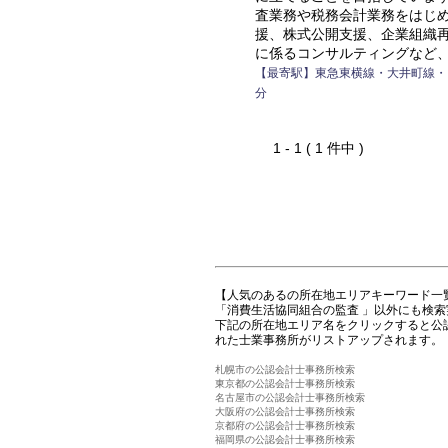
査業務や税務会計業務をはじ
援、株式公開支援、企業組織
に係るコンサルティングなど
【最寄駅】東急東横線・大井町線・
分
1 - 1 ( 1 件中 )
【人気のあるの所在地エリアキーワード一
「消費生活協同組合の監査 」以外にも検
下記の所在地エリア名をクリックすると公
れた士業事務所がリストアップされます。
札幌市の公認会計士事務所検索
東京都の公認会計士事務所検索
名古屋市の公認会計士事務所検索
大阪府の公認会計士事務所検索
京都府の公認会計士事務所検索
福岡県の公認会計士事務所検索